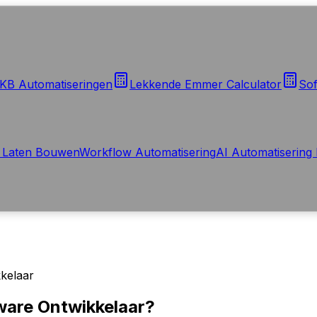
KB Automatiseringen
Lekkende Emmer Calculator
Sof
 Laten Bouwen
Workflow Automatisering
AI Automatisering 
kelaar
ware Ontwikkelaar?