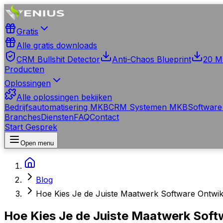
Gratis
Alle gratis downloads
CRM Bullshit Detector
Anti-Chaos Blueprint
20 M
Producten
Oplossingen
Alle oplossingen bekijken
Bedrijfsautomatisering MKB
CRM Systemen MKB
Software
Branches
Diensten
FAQ
Contact
Start Gesprek
Open menu
Blog
Hoe Kies Je de Juiste Maatwerk Software Ontwik
Hoe Kies Je de Juiste Maatwerk Soft