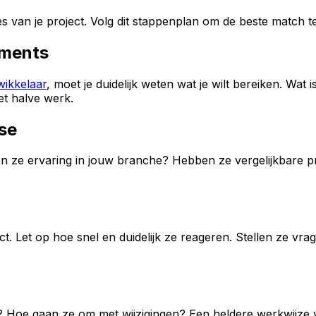
es van je project. Volg dit stappenplan om de beste match t
ements
wikkelaar
, moet je duidelijk weten wat je wilt bereiken. Wat
et halve werk.
ise
ben ze ervaring in jouw branche? Hebben ze vergelijkbare p
t. Let op hoe snel en duidelijk ze reageren. Stellen ze v
 Hoe gaan ze om met wijzigingen? Een heldere werkwijze 