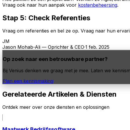
Vraag ook naar hun aanpak voor
kostenbeheersing
.
Stap 5: Check Referenties
Vraag om referenties en bel ze op. Vraag naar hun erva
JM
Jason Mohab-Ali — Oprichter & CEO
·
1 feb. 2025
Op zoek naar een betrouwbare partner?
Bij Venius denken we graag met je mee. Laten we kennisma
Plan een kennismaking
Gerelateerde Artikelen & Diensten
Ontdek meer over onze diensten en oplossingen
Maatwerk Bedrijfssoftware