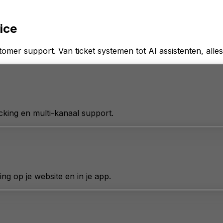
ice
mer support. Van ticket systemen tot AI assistenten, alles
cking en multi-kanaal support.
ing op je website en in je app.