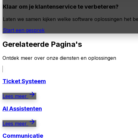
Klaar om je klantenservice te verbeteren?
Laten we samen kijken welke software oplossingen het be
Start een gesprek
Gerelateerde Pagina's
Ontdek meer over onze diensten en oplossingen
Ticket Systeem
Lees meer
AI Assistenten
Lees meer
Communicatie