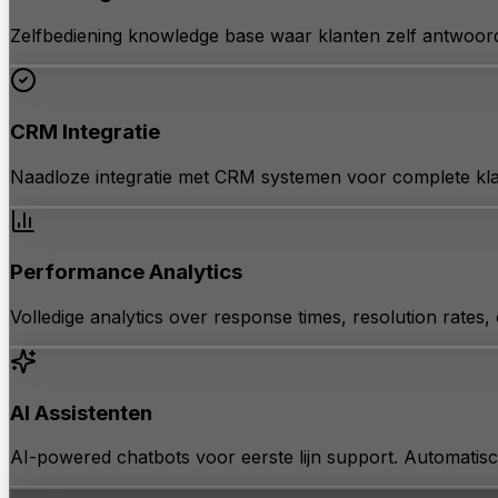
Zelfbediening knowledge base waar klanten zelf antwoor
CRM Integratie
Naadloze integratie met CRM systemen voor complete klant
Performance Analytics
Volledige analytics over response times, resolution rates
AI Assistenten
AI-powered chatbots voor eerste lijn support. Automatis