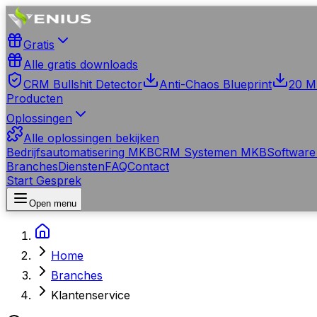
Gratis
Alle gratis downloads
CRM Bullshit Detector
Anti-Chaos Blueprint
20 M
Producten
Oplossingen
Alle oplossingen bekijken
Bedrijfsautomatisering MKB
CRM Systemen MKB
Software
Branches
Diensten
FAQ
Contact
Start Gesprek
Open menu
Home
Branches
Klantenservice