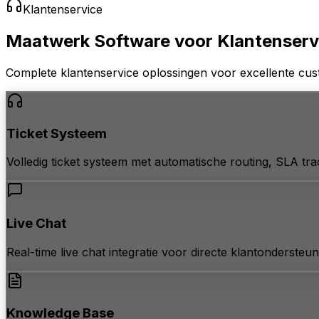
Klantenservice
Maatwerk Software voor
Klantenserv
Complete klantenservice oplossingen voor excellente custo
Ticket Systeem
Volledig ticket systeem met automatische routing, SLA tra
Live Chat
Real-time live chat integratie voor directe klantondersteun
Knowledge Base