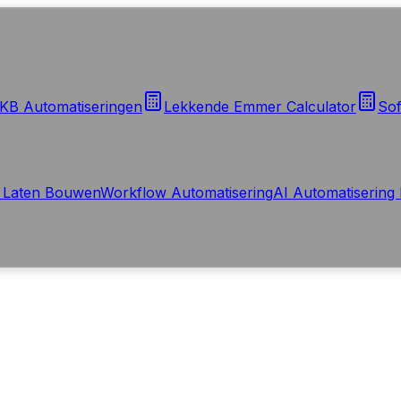
KB Automatiseringen
Lekkende Emmer Calculator
Sof
 Laten Bouwen
Workflow Automatisering
AI Automatisering 