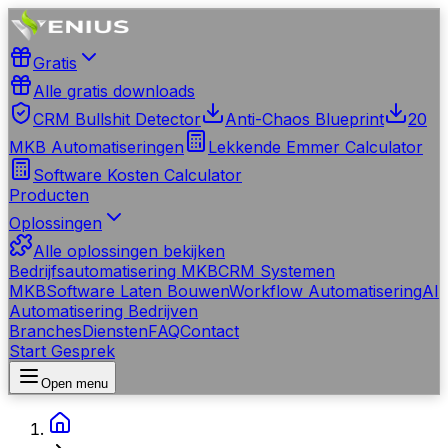
Gratis
Alle gratis downloads
CRM Bullshit Detector
Anti-Chaos Blueprint
20
MKB Automatiseringen
Lekkende Emmer Calculator
Software Kosten Calculator
Producten
Oplossingen
Alle oplossingen bekijken
Bedrijfsautomatisering MKB
CRM Systemen
MKB
Software Laten Bouwen
Workflow Automatisering
AI
Automatisering Bedrijven
Branches
Diensten
FAQ
Contact
Start Gesprek
Open menu