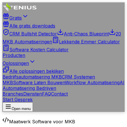
Gratis
Alle gratis downloads
CRM Bullshit Detector
Anti-Chaos Blueprint
20
MKB Automatiseringen
Lekkende Emmer Calculator
Software Kosten Calculator
Producten
Oplossingen
Alle oplossingen bekijken
Bedrijfsautomatisering MKB
CRM Systemen
MKB
Software Laten Bouwen
Workflow Automatisering
AI
Automatisering Bedrijven
Branches
Diensten
FAQ
Contact
Start Gesprek
Open menu
Maatwerk Software voor MKB