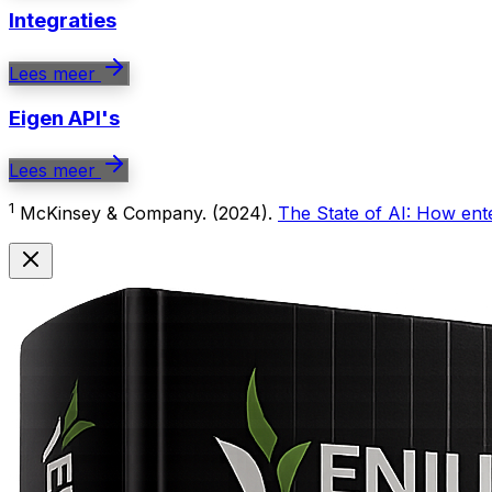
Integraties
Lees meer
Eigen API's
Lees meer
1
McKinsey & Company. (2024).
The State of AI: How ente