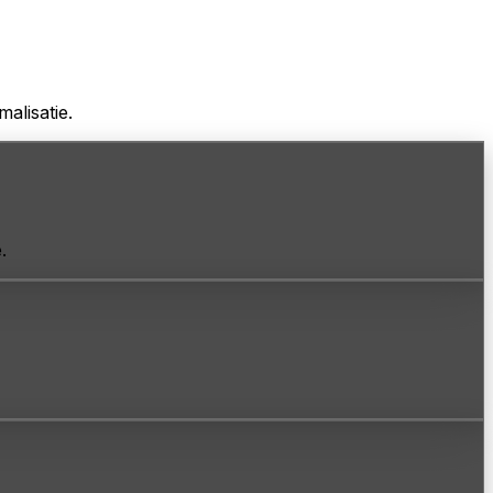
alisatie.
.