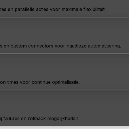
n parallelle acties voor maximale flexibiliteit.
s en custom connectors voor naadloze automatisering.
n times voor continue optimalisatie.
ij failures en rollback mogelijkheden.