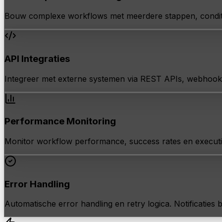
Bouw complexe workflows met meerdere stappen, condities e
API Integraties
Integreer met externe systemen via REST APIs, webhook
Performance Monitoring
Monitor workflow performance, success rates en executio
Error Handling
Automatische error handling en retry logica. Notificaties b