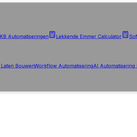
KB Automatiseringen
Lekkende Emmer Calculator
Sof
 Laten Bouwen
Workflow Automatisering
AI Automatisering 