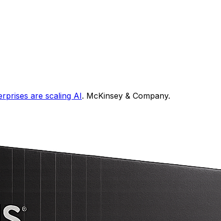
rprises are scaling AI
. McKinsey & Company.