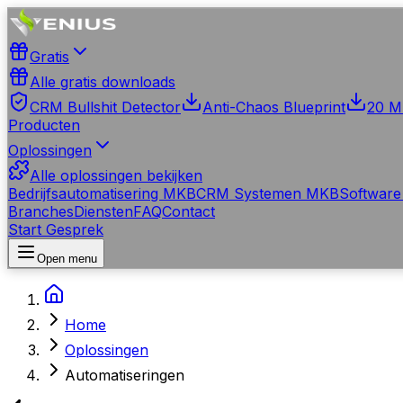
Gratis
Alle gratis downloads
CRM Bullshit Detector
Anti-Chaos Blueprint
20 M
Producten
Oplossingen
Alle oplossingen bekijken
Bedrijfsautomatisering MKB
CRM Systemen MKB
Software
Branches
Diensten
FAQ
Contact
Start Gesprek
Open menu
Home
Oplossingen
Automatiseringen