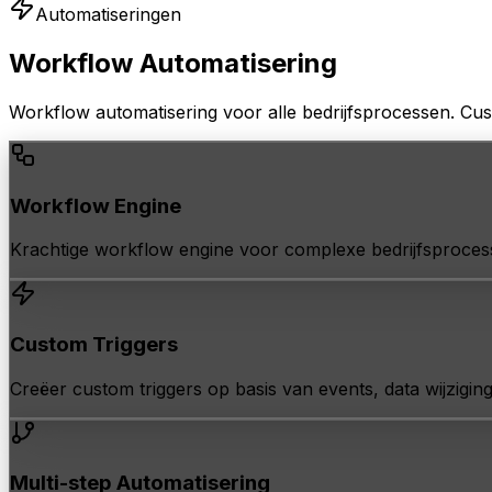
Automatiseringen
Workflow
Automatisering
Workflow automatisering voor alle bedrijfsprocessen. Cust
Workflow Engine
Krachtige workflow engine voor complexe bedrijfsprocess
Custom Triggers
Creëer custom triggers op basis van events, data wijziginge
Multi-step Automatisering