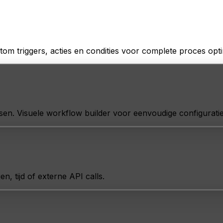
om triggers, acties en condities voor complete proces optim
en. Visuele workflow builder voor eenvoudige configuratie
n, tijd of externe API calls.