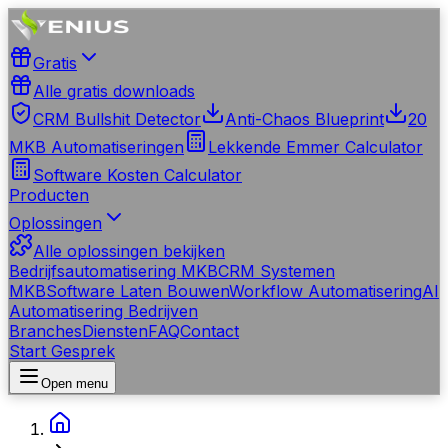
Gratis
Alle gratis downloads
CRM Bullshit Detector
Anti-Chaos Blueprint
20
MKB Automatiseringen
Lekkende Emmer Calculator
Software Kosten Calculator
Producten
Oplossingen
Alle oplossingen bekijken
Bedrijfsautomatisering MKB
CRM Systemen
MKB
Software Laten Bouwen
Workflow Automatisering
AI
Automatisering Bedrijven
Branches
Diensten
FAQ
Contact
Start Gesprek
Open menu