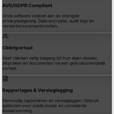
AVG/GDPR Compliant
Onze software voldoet aan de strengste
privacywetgeving. Data-encryptie, audit logs en
verwerkersovereenkomsten.
Cliëntportaal
Geef cliënten veilig toegang tot hun eigen dossier,
afspraken en documenten via een gebruiksvriendelijk
portaal.
Rapportages & Verslaglegging
Eenvoudig rapporteren en verslagleggen. Gebruik
sjablonen voor snelle invoer en consistente
dossiervorming.