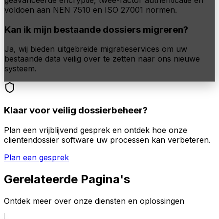
voldoen aan NEN 7510 en ISO 27001 normen.
Kan ik mijn bestaande dossiers migreren?
Ja, wij bieden uitgebreide migratieservices om uw
bestaande data veilig over te zetten naar ons nieuwe
systeem.
Klaar voor veilig dossierbeheer?
Plan een vrijblijvend gesprek en ontdek hoe onze
clientendossier software uw processen kan verbeteren.
Plan een gesprek
Gerelateerde Pagina's
Ontdek meer over onze diensten en oplossingen