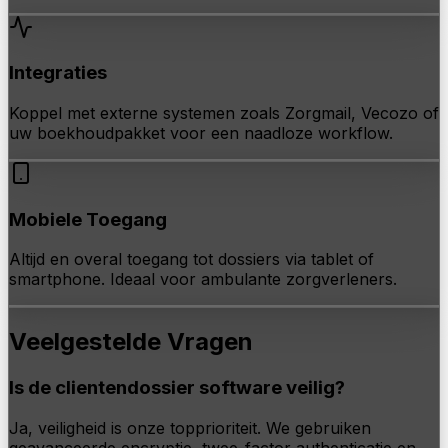
Integraties
Koppel met externe systemen zoals Zorgmail, Vecozo of
uw boekhoudpakket voor een naadloze workflow.
Mobiele Toegang
Altijd en overal toegang tot dossiers via tablet of
smartphone. Ideaal voor ambulante zorgverleners.
Veelgestelde Vragen
Is de clientendossier software veilig?
Ja, veiligheid is onze topprioriteit. We gebruiken
geavanceerde encryptie, twee-factor authenticatie en