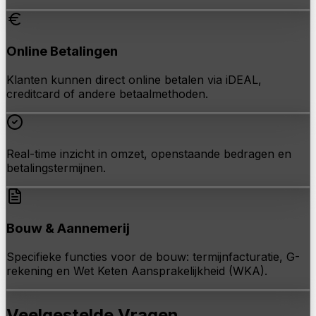
Online Betalingen
Klanten kunnen direct online betalen via iDEAL,
creditcard of andere betaalmethoden.
Real-time inzicht in omzet, openstaande bedragen en
betalingstermijnen.
Bouw & Aannemerij
Specifieke functies voor de bouw: termijnfacturatie, G-
rekening en Wet Keten Aansprakelijkheid (WKA).
Veelgestelde Vragen