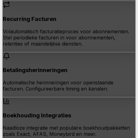
Recurring Facturen
Volautomatisch facturatieproces voor abonnementen.
Stel periodieke facturen in voor abonnementen,
retenties of maandelijkse diensten.
Betalingsherinneringen
Automatische herinneringen voor openstaande
facturen. Configureerbare timing en kanalen.
Boekhouding Integraties
Naadloze integratie met populaire boekhoudpakketten
zoals Exact, AFAS, Moneybird en meer.