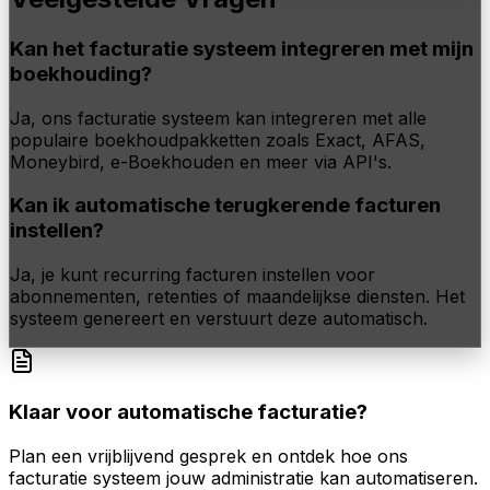
Kan het facturatie systeem integreren met mijn
boekhouding?
Ja, ons facturatie systeem kan integreren met alle
populaire boekhoudpakketten zoals Exact, AFAS,
Moneybird, e-Boekhouden en meer via API's.
Kan ik automatische terugkerende facturen
instellen?
Ja, je kunt recurring facturen instellen voor
abonnementen, retenties of maandelijkse diensten. Het
systeem genereert en verstuurt deze automatisch.
Klaar voor automatische facturatie?
Plan een vrijblijvend gesprek en ontdek hoe ons
facturatie systeem jouw administratie kan automatiseren.