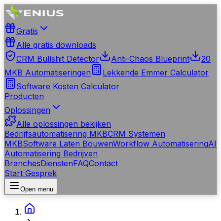
Gratis
Alle gratis downloads
CRM Bullshit Detector
Anti-Chaos Blueprint
20
MKB Automatiseringen
Lekkende Emmer Calculator
Software Kosten Calculator
Producten
Oplossingen
Alle oplossingen bekijken
Bedrijfsautomatisering MKB
CRM Systemen
MKB
Software Laten Bouwen
Workflow Automatisering
AI
Automatisering Bedrijven
Branches
Diensten
FAQ
Contact
Start Gesprek
Open menu