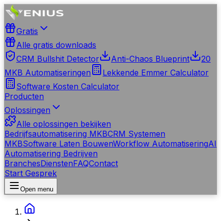
Gratis
Alle gratis downloads
CRM Bullshit Detector
Anti-Chaos Blueprint
20
MKB Automatiseringen
Lekkende Emmer Calculator
Software Kosten Calculator
Producten
Oplossingen
Alle oplossingen bekijken
Bedrijfsautomatisering MKB
CRM Systemen
MKB
Software Laten Bouwen
Workflow Automatisering
AI
Automatisering Bedrijven
Branches
Diensten
FAQ
Contact
Start Gesprek
Open menu