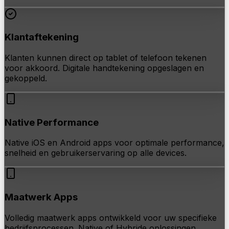
Klantaftekening
Klanten kunnen direct op tablet of telefoon tekenen
voor akkoord. Digitale handtekening opgeslagen en
gekoppeld.
Native Performance
Native iOS en Android apps voor optimale performance,
snelheid en gebruikerservaring op alle devices.
Maatwerk Apps
Volledig maatwerk apps ontwikkeld voor uw specifieke
bedrijfsprocessen. Native of Hybride oplossingen.