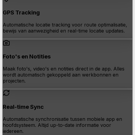
GPS Tracking
Automatische locatie tracking voor route optimalisatie,
bewijs van aanwezigheid en real-time locatie updates.
Foto's en Notities
Maak foto's, video's en notities direct in de app. Alles
wordt automatisch gekoppeld aan werkbonnen en
projecten.
Real-time Sync
Automatische synchronisatie tussen mobiele app en
hoofdsysteem. Altijd up-to-date informatie voor
iedereen.