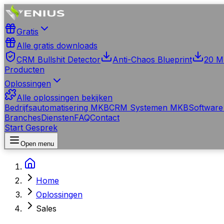
Gratis
Alle gratis downloads
CRM Bullshit Detector
Anti-Chaos Blueprint
20 M
Producten
Oplossingen
Alle oplossingen bekijken
Bedrijfsautomatisering MKB
CRM Systemen MKB
Software
Branches
Diensten
FAQ
Contact
Start Gesprek
Open menu
Home
Oplossingen
Sales