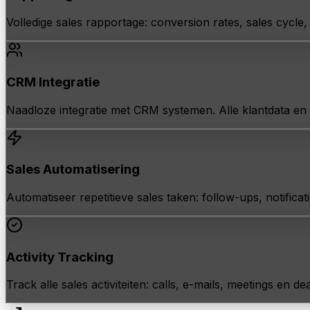
Volledige sales rapportage: conversion rates, sales cycle
CRM Integratie
Naadloze integratie met CRM systemen. Alle klantdata en 
Sales Automatisering
Automatiseer repetitieve sales taken: follow-ups, notificat
Activity Tracking
Track alle sales activiteiten: calls, e-mails, meetings en de