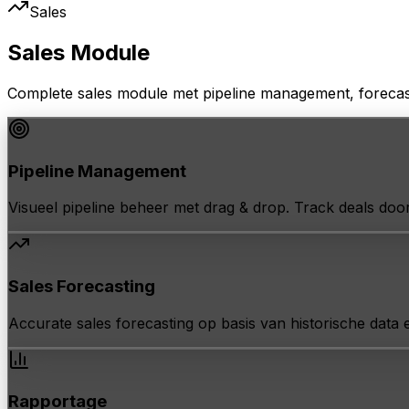
Sales
Sales
Module
Complete sales module met pipeline management, forecasti
Pipeline Management
Visueel pipeline beheer met drag & drop. Track deals door 
Sales Forecasting
Accurate sales forecasting op basis van historische data
Rapportage