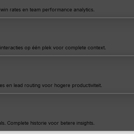
, win rates en team performance analytics.
interacties op één plek voor complete context.
ies en lead routing voor hogere productiviteit.
als. Complete historie voor betere insights.