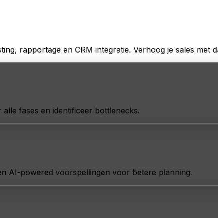
ng, rapportage en CRM integratie. Verhoog je sales met dat
alle fases en identificeer bottlenecks.
 en AI-powered voorspellingen voor betere planning.