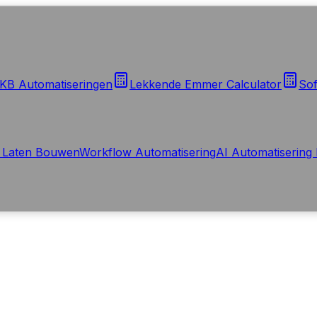
KB Automatiseringen
Lekkende Emmer Calculator
Sof
 Laten Bouwen
Workflow Automatisering
AI Automatisering 