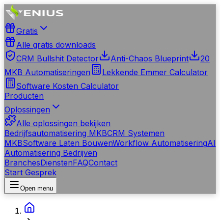
Gratis
Alle gratis downloads
CRM Bullshit Detector
Anti-Chaos Blueprint
20
MKB Automatiseringen
Lekkende Emmer Calculator
Software Kosten Calculator
Producten
Oplossingen
Alle oplossingen bekijken
Bedrijfsautomatisering MKB
CRM Systemen
MKB
Software Laten Bouwen
Workflow Automatisering
AI
Automatisering Bedrijven
Branches
Diensten
FAQ
Contact
Start Gesprek
Open menu