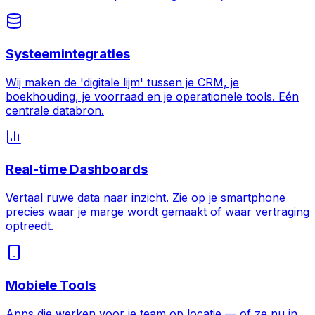
Systeemintegraties
Wij maken de 'digitale lijm' tussen je CRM, je
boekhouding, je voorraad en je operationele tools. Eén
centrale databron.
Real-time Dashboards
Vertaal ruwe data naar inzicht. Zie op je smartphone
precies waar je marge wordt gemaakt of waar vertraging
optreedt.
Mobiele Tools
Apps die werken voor je team op locatie — of ze nu in