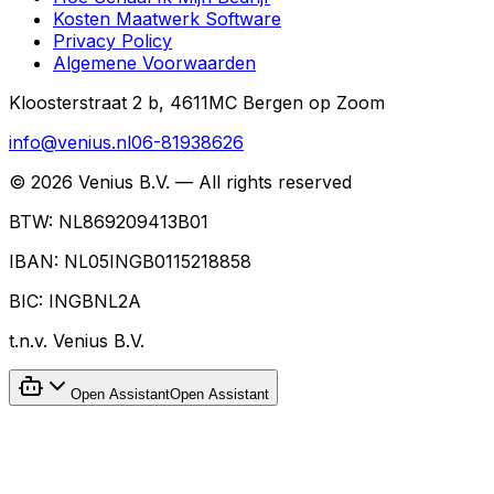
Kosten Maatwerk Software
Privacy Policy
Algemene Voorwaarden
Kloosterstraat 2 b, 4611MC Bergen op Zoom
info@venius.nl
06-81938626
©
2026
Venius B.V. — All rights reserved
BTW:
NL869209413B01
IBAN:
NL05INGB0115218858
BIC:
INGBNL2A
t.n.v.
Venius B.V.
Open Assistant
Open Assistant