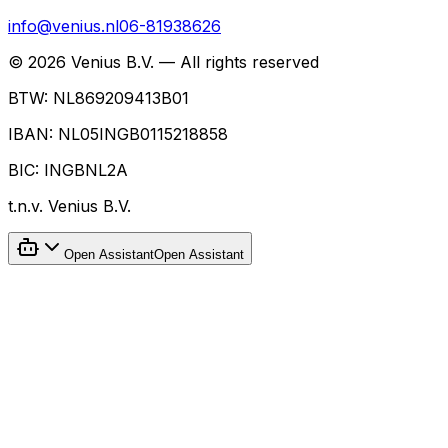
info@venius.nl
06-81938626
©
2026
Venius B.V. — All rights reserved
BTW:
NL869209413B01
IBAN:
NL05INGB0115218858
BIC:
INGBNL2A
t.n.v.
Venius B.V.
Open Assistant
Open Assistant