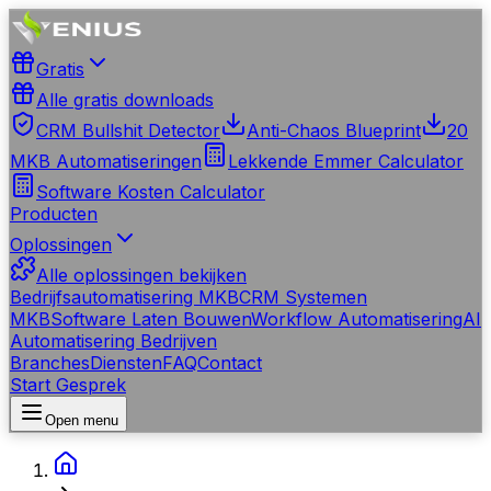
Gratis
Alle gratis downloads
CRM Bullshit Detector
Anti-Chaos Blueprint
20
MKB Automatiseringen
Lekkende Emmer Calculator
Software Kosten Calculator
Producten
Oplossingen
Alle oplossingen bekijken
Bedrijfsautomatisering MKB
CRM Systemen
MKB
Software Laten Bouwen
Workflow Automatisering
AI
Automatisering Bedrijven
Branches
Diensten
FAQ
Contact
Start Gesprek
Open menu