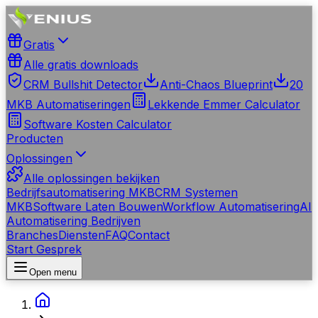
Gratis
Alle gratis downloads
CRM Bullshit Detector
Anti-Chaos Blueprint
20
MKB Automatiseringen
Lekkende Emmer Calculator
Software Kosten Calculator
Producten
Oplossingen
Alle oplossingen bekijken
Bedrijfsautomatisering MKB
CRM Systemen
MKB
Software Laten Bouwen
Workflow Automatisering
AI
Automatisering Bedrijven
Branches
Diensten
FAQ
Contact
Start Gesprek
Open menu