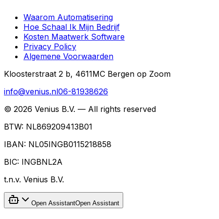
Waarom Automatisering
Hoe Schaal Ik Mijn Bedrijf
Kosten Maatwerk Software
Privacy Policy
Algemene Voorwaarden
Kloosterstraat 2 b, 4611MC Bergen op Zoom
info@venius.nl
06-81938626
©
2026
Venius B.V. — All rights reserved
BTW:
NL869209413B01
IBAN:
NL05INGB0115218858
BIC:
INGBNL2A
t.n.v.
Venius B.V.
Open Assistant
Open Assistant